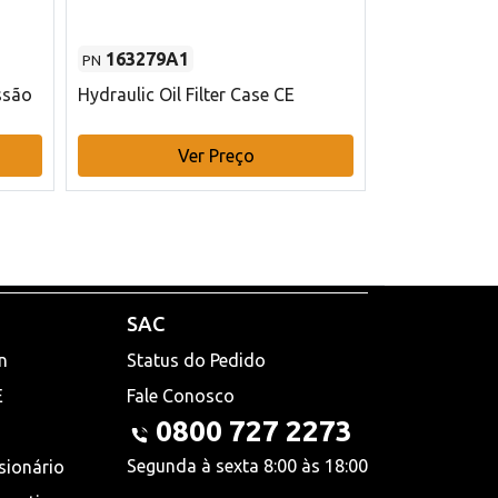
163279A1
48145970
PN
PN
ssão
Hydraulic Oil Filter Case CE
Filtro de com
x 75 mm L Ca
Ver Preço
V
SAC
n
Status do Pedido
E
Fale Conosco
0800 727 2273
Segunda à sexta 8:00 às 18:00
sionário