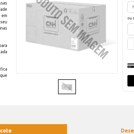
ssas
dade
e em
ou 
 seu
inas
para
cada
fica
 que
cote
Dese