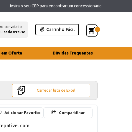
Insira o seu CEP para encontrar um concessionário
mo convidado
Carrinho Fácil
ou
cadastre-se
s em Oferta
Dúvidas Frequentes
Carregar lista de Excel
Adicionar Favorito
Compartilhar
mpativel com: