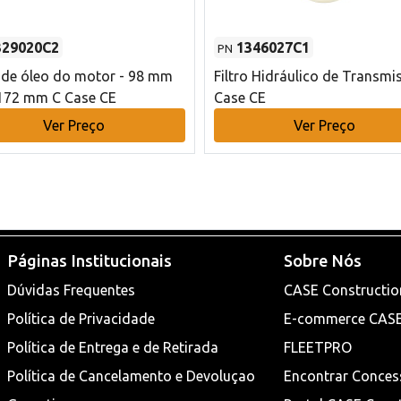
329020C2
1346027C1
PN
o de óleo do motor - 98 mm
Filtro Hidráulico de Transmi
172 mm C Case CE
Case CE
Ver Preço
Ver Preço
Páginas Institucionais
Sobre Nós
Dúvidas Frequentes
CASE Constructio
Política de Privacidade
E-commerce CAS
Política de Entrega e de Retirada
FLEETPRO
Política de Cancelamento e Devoluçao
Encontrar Conces