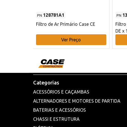
128781A1
1
PN
PN
l - 80 mm DE
Filtro de Ar Primário Case CE
Filtr
DE x 
o
Ver Preço
Categorias
ACESSÓRIOS E CAÇAMBAS
ALTERNADORES E MOTORES DE PARTIDA
BATERIAS E ACESSÓRIOS
CHASSI E ESTRUTURA