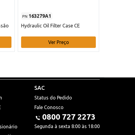
163279A1
48145970
PN
PN
ssão
Hydraulic Oil Filter Case CE
Filtro de com
x 75 mm L Ca
Ver Preço
V
SAC
n
Status do Pedido
E
Fale Conosco
0800 727 2273
Segunda à sexta 8:00 às 18:00
sionário