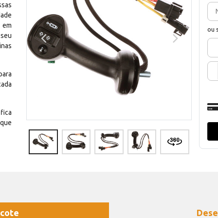
ssas
dade
e em
ou 
 seu
inas
para
cada
fica
 que
cote
Dese