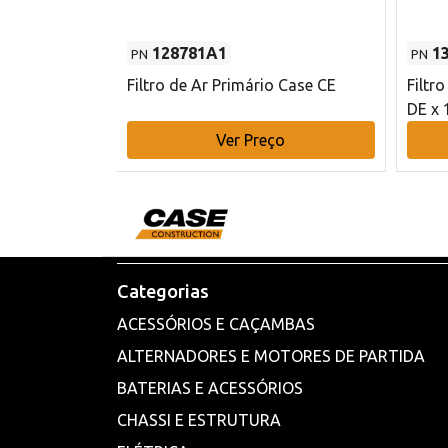
128781A1
1
PN
PN
l - 80 mm DE
Filtro de Ar Primário Case CE
Filtr
DE x 
o
Ver Preço
Categorias
ACESSÓRIOS E CAÇAMBAS
ALTERNADORES E MOTORES DE PARTIDA
BATERIAS E ACESSÓRIOS
CHASSI E ESTRUTURA