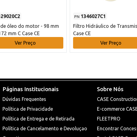
329020C2
1346027C1
PN
o de óleo do motor - 98 mm
Filtro Hidráulico de Transmi
172 mm C Case CE
Case CE
Ver Preço
Ver Preço
Páginas Institucionais
Sobre Nós
Dúvidas Frequentes
CASE Constructio
Política de Privacidade
E-commerce CAS
Política de Entrega e de Retirada
FLEETPRO
Política de Cancelamento e Devoluçao
Encontrar Conces