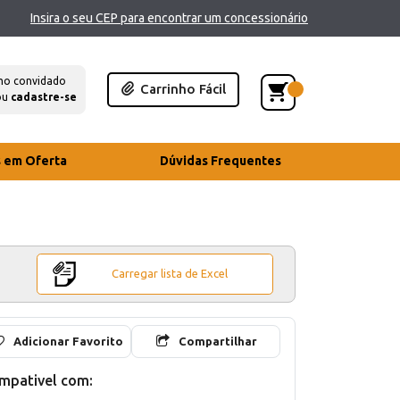
Insira o seu CEP para encontrar um concessionário
mo convidado
Carrinho Fácil
ou
cadastre-se
s em Oferta
Dúvidas Frequentes
Carregar lista de Excel
Adicionar Favorito
Compartilhar
mpativel com: