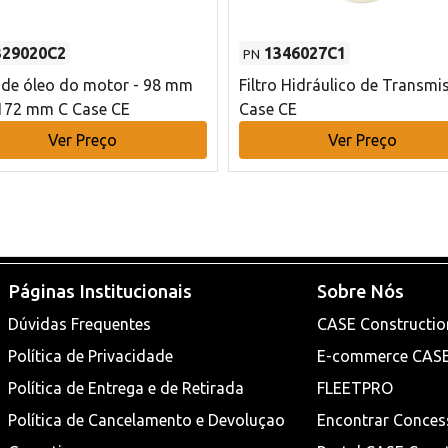
329020C2
1346027C1
PN
o de óleo do motor - 98 mm
Filtro Hidráulico de Transmi
172 mm C Case CE
Case CE
Ver Preço
Ver Preço
Páginas Institucionais
Sobre Nós
Dúvidas Frequentes
CASE Constructio
Política de Privacidade
E-commerce CAS
Política de Entrega e de Retirada
FLEETPRO
Política de Cancelamento e Devoluçao
Encontrar Conces