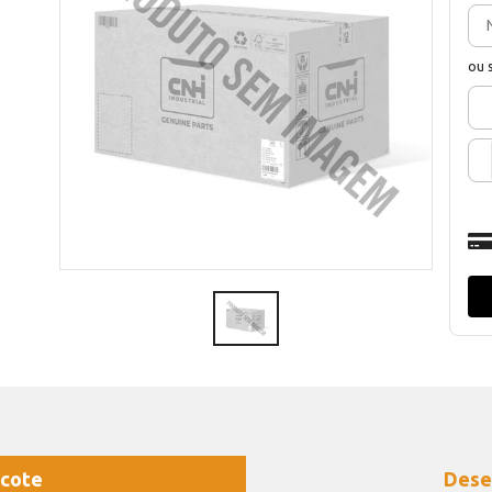
ou 
cote
Dese