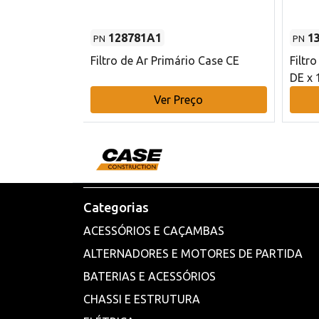
128781A1
1
PN
PN
l - 80 mm DE
Filtro de Ar Primário Case CE
Filtr
DE x 
o
Ver Preço
Categorias
ACESSÓRIOS E CAÇAMBAS
ALTERNADORES E MOTORES DE PARTIDA
BATERIAS E ACESSÓRIOS
CHASSI E ESTRUTURA