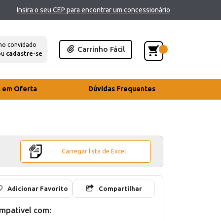
Insira o seu CEP para encontrar um concessionário
mo convidado
Carrinho Fácil
ou
cadastre-se
s em Oferta
Dúvidas Frequentes
Carregar lista de Excel
Adicionar Favorito
Compartilhar
mpativel com: