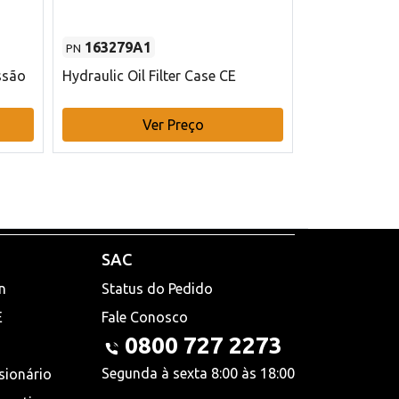
163279A1
48145970
PN
PN
ssão
Hydraulic Oil Filter Case CE
Filtro de com
x 75 mm L Ca
Ver Preço
V
SAC
n
Status do Pedido
E
Fale Conosco
0800 727 2273
Segunda à sexta 8:00 às 18:00
sionário