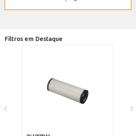
Filtros em Destaque
PN
128781A1