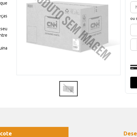
 que
eças
ou 
 seu
ntre
uina
cote
Dese