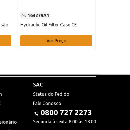
163279A1
48145970
PN
PN
ssão
Hydraulic Oil Filter Case CE
Filtro de com
x 75 mm L Ca
Ver Preço
V
SAC
n
Status do Pedido
E
Fale Conosco
0800 727 2273
Segunda à sexta 8:00 às 18:00
sionário