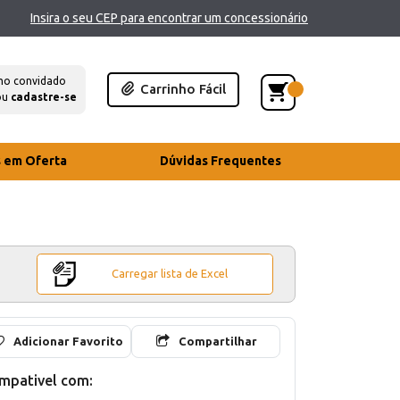
Insira o seu CEP para encontrar um concessionário
mo convidado
Carrinho Fácil
ou
cadastre-se
s em Oferta
Dúvidas Frequentes
Carregar lista de Excel
Adicionar Favorito
Compartilhar
mpativel com: