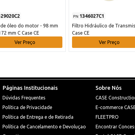
329020C2
1346027C1
PN
o de óleo do motor - 98 mm
Filtro Hidráulico de Transmi
172 mm C Case CE
Case CE
Ver Preço
Ver Preço
Páginas Institucionais
Sobre Nós
Dúvidas Frequentes
CASE Constructio
Política de Privacidade
E-commerce CAS
Política de Entrega e de Retirada
FLEETPRO
Política de Cancelamento e Devoluçao
Encontrar Conces