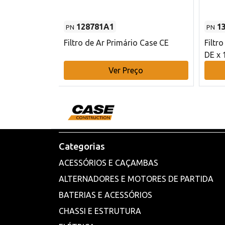
128781A1
1
PN
PN
l - 80 mm DE
Filtro de Ar Primário Case CE
Filtr
DE x 
o
Ver Preço
Categorias
ACESSÓRIOS E CAÇAMBAS
ALTERNADORES E MOTORES DE PARTIDA
BATERIAS E ACESSÓRIOS
CHASSI E ESTRUTURA