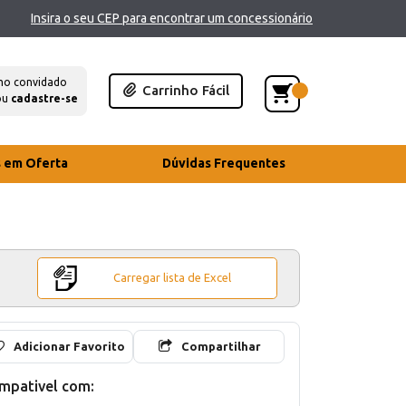
Insira o seu CEP para encontrar um concessionário
mo convidado
Carrinho Fácil
ou
cadastre-se
s em Oferta
Dúvidas Frequentes
Carregar lista de Excel
Adicionar Favorito
Compartilhar
mpativel com: