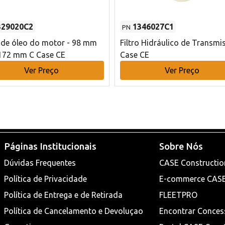
329020C2
1346027C1
PN
o de óleo do motor - 98 mm
Filtro Hidráulico de Transmi
172 mm C Case CE
Case CE
Ver Preço
Ver Preço
Páginas Institucionais
Sobre Nós
Dúvidas Frequentes
CASE Constructio
Política de Privacidade
E-commerce CAS
Política de Entrega e de Retirada
FLEETPRO
Política de Cancelamento e Devoluçao
Encontrar Conces