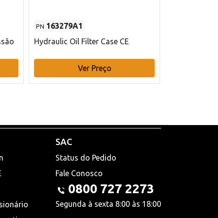
163279A1
48145970
PN
PN
ssão
Hydraulic Oil Filter Case CE
Filtro de com
x 75 mm L Ca
Ver Preço
V
SAC
n
Status do Pedido
E
Fale Conosco
0800 727 2273
Segunda à sexta 8:00 às 18:00
sionário