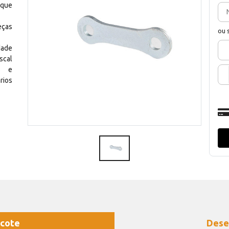
 que
eças
ou 
dade
scal
os e
rios
cote
Dese