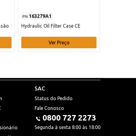
163279A1
48145970
PN
PN
ssão
Hydraulic Oil Filter Case CE
Filtro de com
x 75 mm L Ca
Ver Preço
V
SAC
n
Status do Pedido
E
Fale Conosco
0800 727 2273
Segunda à sexta 8:00 às 18:00
sionário