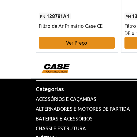
128781A1
1
PN
PN
l - 80 mm DE
Filtro de Ar Primário Case CE
Filtr
DE x 
o
Ver Preço
Categorias
ACESSÓRIOS E CAÇAMBAS
ALTERNADORES E MOTORES DE PARTIDA
BATERIAS E ACESSÓRIOS
CHASSI E ESTRUTURA