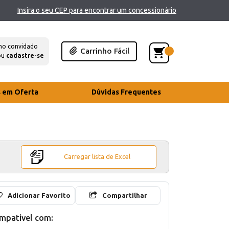
Insira o seu CEP para encontrar um concessionário
mo convidado
Carrinho Fácil
ou
cadastre-se
s em Oferta
Dúvidas Frequentes
Carregar lista de Excel
Adicionar Favorito
Compartilhar
mpativel com: