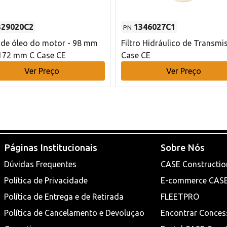
329020C2
1346027C1
PN
o de óleo do motor - 98 mm
Filtro Hidráulico de Transmi
172 mm C Case CE
Case CE
Ver Preço
Ver Preço
Páginas Institucionais
Sobre Nós
Dúvidas Frequentes
CASE Constructio
Política de Privacidade
E-commerce CAS
Política de Entrega e de Retirada
FLEETPRO
Política de Cancelamento e Devoluçao
Encontrar Conces