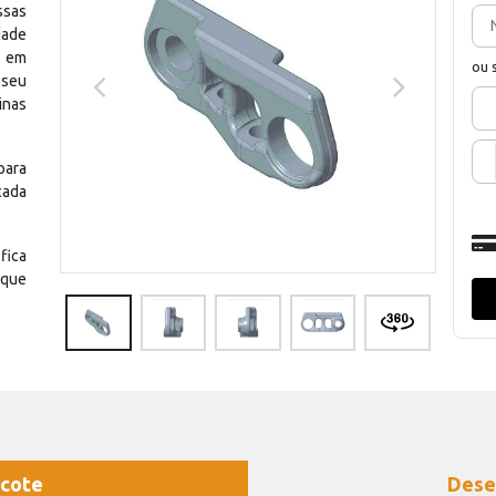
ssas
dade
e em
ou 
 seu
inas
para
cada
fica
 que
cote
Dese