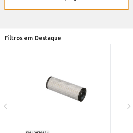
Filtros em Destaque
PN
128781A1