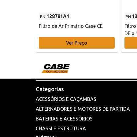
128781A1
1
PN
PN
l - 80 mm DE
Filtro de Ar Primário Case CE
Filtr
DE x 
o
Ver Preço
Categorias
ACESSÓRIOS E CAÇAMBAS
ALTERNADORES E MOTORES DE PARTIDA
BATERIAS E ACESSÓRIOS
CHASSI E ESTRUTURA