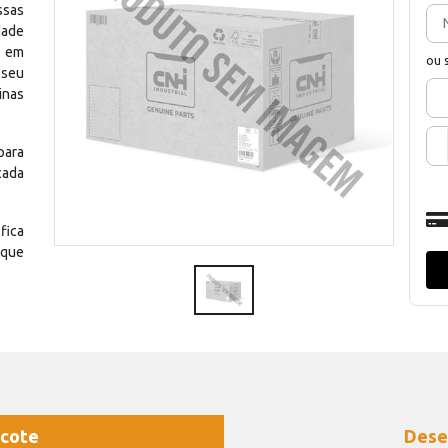
ssas
dade
e em
ou 
 seu
inas
para
cada
fica
 que
cote
Dese