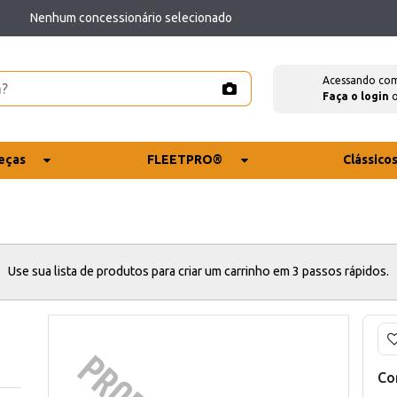
Nenhum concessionário selecionado
Acessando co
Faça o login
eças
FLEETPRO®
Clássico
Use sua lista de produtos para criar um carrinho em 3 passos rápidos.
Co