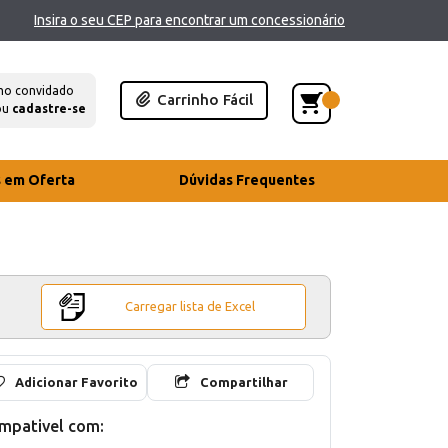
Insira o seu CEP para encontrar um concessionário
mo convidado
Carrinho Fácil
ou
cadastre-se
s em Oferta
Dúvidas Frequentes
Carregar lista de Excel
Adicionar Favorito
Compartilhar
mpativel com: