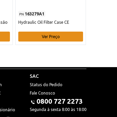
163279A1
48145970
PN
PN
ssão
Hydraulic Oil Filter Case CE
Filtro de com
x 75 mm L Ca
Ver Preço
V
SAC
n
Status do Pedido
E
Fale Conosco
0800 727 2273
Segunda à sexta 8:00 às 18:00
sionário