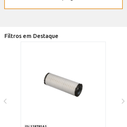
Filtros em Destaque
PN
128781A1