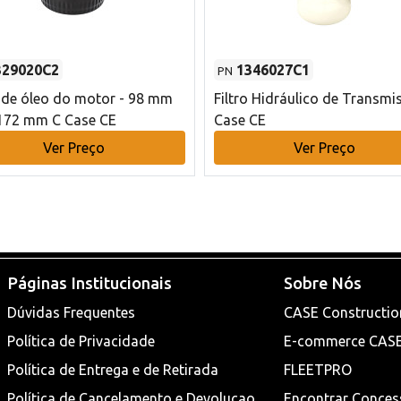
329020C2
1346027C1
PN
o de óleo do motor - 98 mm
Filtro Hidráulico de Transmi
172 mm C Case CE
Case CE
Ver Preço
Ver Preço
Páginas Institucionais
Sobre Nós
Dúvidas Frequentes
CASE Constructio
Política de Privacidade
E-commerce CAS
Política de Entrega e de Retirada
FLEETPRO
Política de Cancelamento e Devoluçao
Encontrar Conces