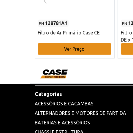
128781A1
1
PN
PN
l - 80 mm DE
Filtro de Ar Primário Case CE
Filtr
DE x 
o
Ver Preço
Categorias
ACESSÓRIOS E CAÇAMBAS
ALTERNADORES E MOTORES DE PARTIDA
BATERIAS E ACESSÓRIOS
CHASSI E ESTRUTURA