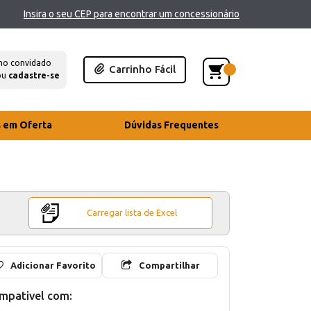
Insira o seu CEP para encontrar um concessionário
mo convidado
Carrinho Fácil
ou
cadastre-se
s em Oferta
Dúvidas Frequentes
Carregar lista de Excel
Adicionar Favorito
Compartilhar
mpativel com: