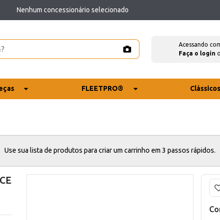
Nenhum concessionário selecionado
Acessando co
Faça o login
eças
FLEETPRO®
Clássico
Use sua lista de produtos para criar um carrinho em 3 passos rápidos.
 CE
Co