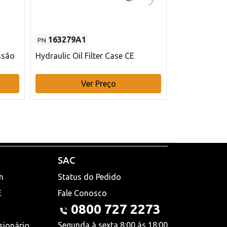
163279A1
48145970
PN
PN
ssão
Hydraulic Oil Filter Case CE
Filtro de com
x 75 mm L Ca
Ver Preço
V
SAC
n
Status do Pedido
E
Fale Conosco
0800 727 2273
Segunda à sexta 8:00 às 18:00
sionário