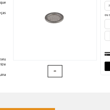
 que
eças
ou 
 seu
ntre
uina