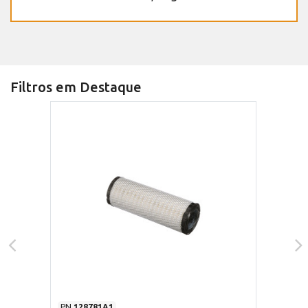
Filtros em Destaque
PN
128781A1