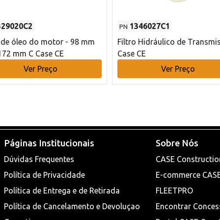
329020C2
1346027C1
PN
o de óleo do motor - 98 mm
Filtro Hidráulico de Transmi
172 mm C Case CE
Case CE
Ver Preço
Ver Preço
Páginas Institucionais
Sobre Nós
Dúvidas Frequentes
CASE Constructio
Política de Privacidade
E-commerce CAS
Política de Entrega e de Retirada
FLEETPRO
Política de Cancelamento e Devoluçao
Encontrar Conces