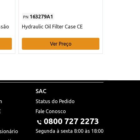
163279A1
48145970
PN
PN
ssão
Hydraulic Oil Filter Case CE
Filtro de com
x 75 mm L Ca
Ver Preço
V
SAC
n
Status do Pedido
E
Fale Conosco
0800 727 2273
Segunda à sexta 8:00 às 18:00
sionário