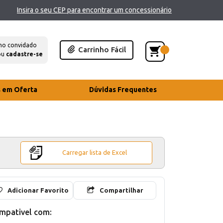
Insira o seu CEP para encontrar um concessionário
mo convidado
Carrinho Fácil
ou
cadastre-se
s em Oferta
Dúvidas Frequentes
Carregar lista de Excel
Adicionar Favorito
Compartilhar
mpativel com: