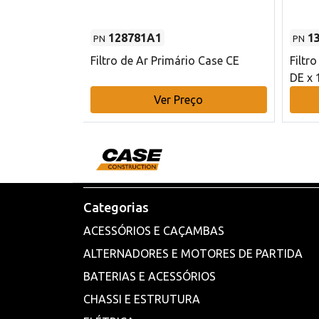
128781A1
1
PN
PN
l - 80 mm DE
Filtro de Ar Primário Case CE
Filtr
DE x 
o
Ver Preço
Categorias
ACESSÓRIOS E CAÇAMBAS
ALTERNADORES E MOTORES DE PARTIDA
BATERIAS E ACESSÓRIOS
CHASSI E ESTRUTURA