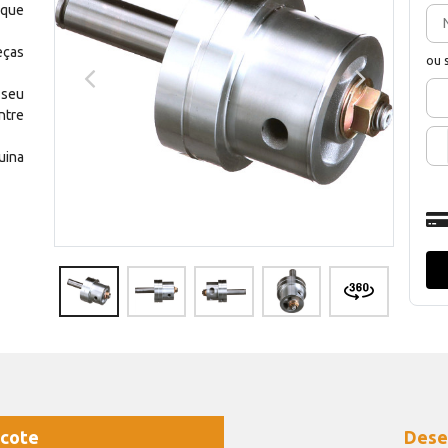
 que
eças
ou 
 seu
ntre
uina
cote
Dese