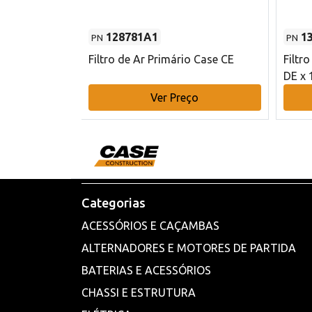
128781A1
1
PN
PN
l - 80 mm DE
Filtro de Ar Primário Case CE
Filtr
DE x 
o
Ver Preço
Categorias
ACESSÓRIOS E CAÇAMBAS
ALTERNADORES E MOTORES DE PARTIDA
BATERIAS E ACESSÓRIOS
CHASSI E ESTRUTURA