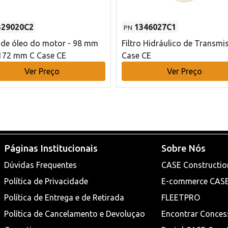
329020C2
1346027C1
PN
o de óleo do motor - 98 mm
Filtro Hidráulico de Transmi
172 mm C Case CE
Case CE
Ver Preço
Ver Preço
Páginas Institucionais
Sobre Nós
Dúvidas Frequentes
CASE Constructio
Política de Privacidade
E-commerce CAS
Política de Entrega e de Retirada
FLEETPRO
Política de Cancelamento e Devoluçao
Encontrar Conces