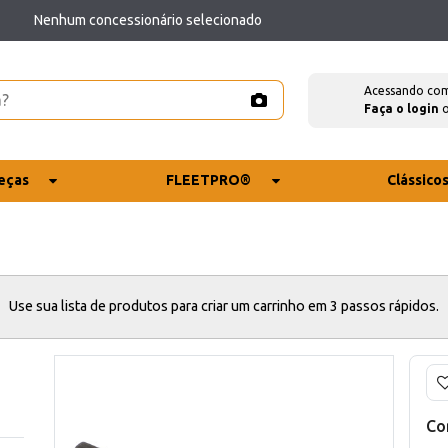
Nenhum concessionário selecionado
Acessando co
Faça o login
eças
FLEETPRO®
Clássico
Use sua lista de produtos para criar um carrinho em 3 passos rápidos.
Co