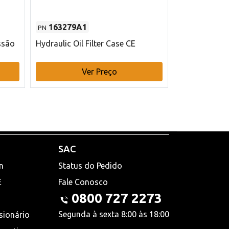
163279A1
48145970
PN
PN
ssão
Hydraulic Oil Filter Case CE
Filtro de com
x 75 mm L Ca
Ver Preço
V
SAC
n
Status do Pedido
E
Fale Conosco
0800 727 2273
Segunda à sexta 8:00 às 18:00
sionário