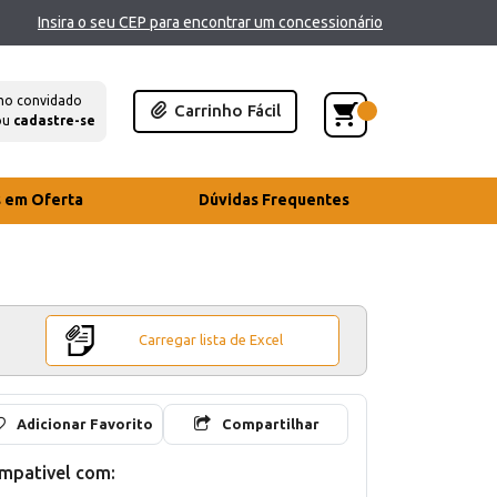
Insira o seu CEP para encontrar um concessionário
mo convidado
Carrinho Fácil
ou
cadastre-se
s em Oferta
Dúvidas Frequentes
Carregar lista de Excel
Adicionar Favorito
Compartilhar
mpativel com: