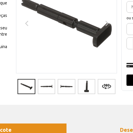
 que
eças
ou 
 seu
ntre
uina
cote
Dese