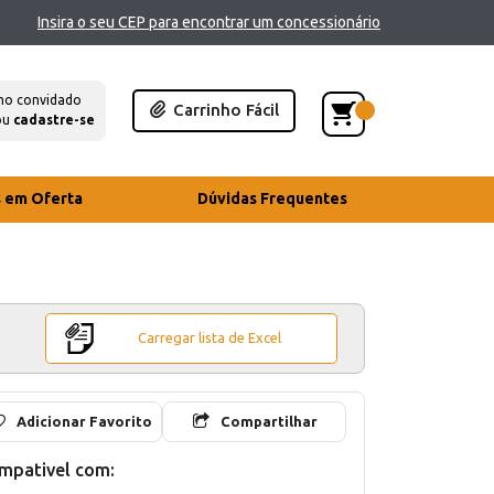
Insira o seu CEP para encontrar um concessionário
mo convidado
Carrinho Fácil
ou
cadastre-se
s em Oferta
Dúvidas Frequentes
Carregar lista de Excel
Adicionar Favorito
Compartilhar
mpativel com: