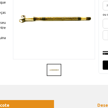
 que
eças
ou 
 seu
ntre
uina
cote
Dese