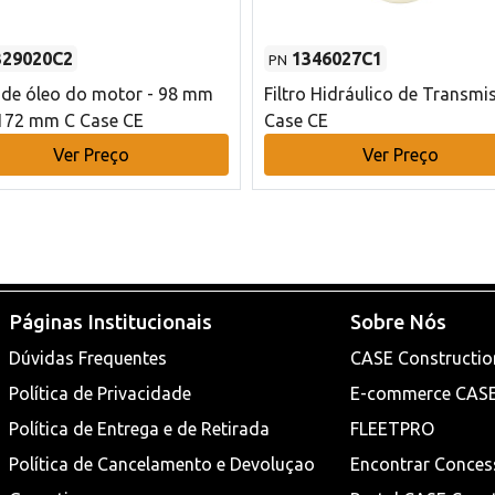
329020C2
1346027C1
PN
o de óleo do motor - 98 mm
Filtro Hidráulico de Transmi
172 mm C Case CE
Case CE
Ver Preço
Ver Preço
Páginas Institucionais
Sobre Nós
Dúvidas Frequentes
CASE Constructio
Política de Privacidade
E-commerce CAS
Política de Entrega e de Retirada
FLEETPRO
Política de Cancelamento e Devoluçao
Encontrar Conces