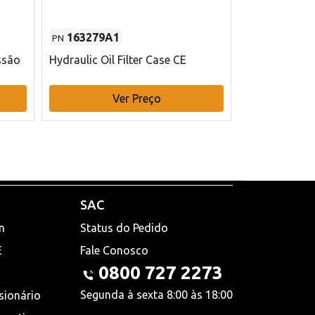
163279A1
48145970
PN
PN
ssão
Hydraulic Oil Filter Case CE
Filtro de com
x 75 mm L Ca
Ver Preço
V
SAC
n
Status do Pedido
E
Fale Conosco
0800 727 2273
Segunda à sexta 8:00 às 18:00
sionário