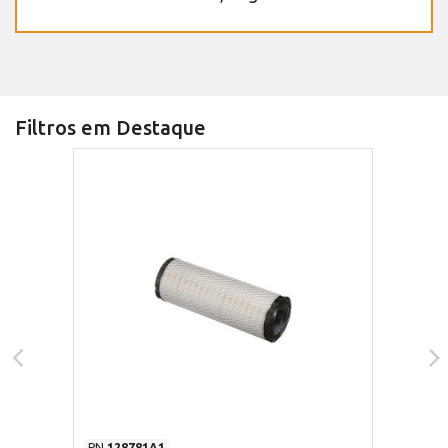
Filtros em Destaque
PN
128781A1