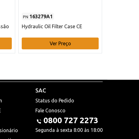
163279A1
48145970
PN
PN
ssão
Hydraulic Oil Filter Case CE
Filtro de com
x 75 mm L Ca
Ver Preço
V
SAC
n
Status do Pedido
E
Fale Conosco
0800 727 2273
Segunda à sexta 8:00 às 18:00
sionário