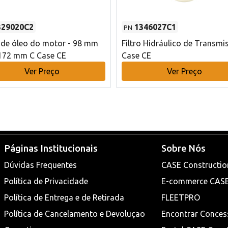
329020C2
1346027C1
PN
o de óleo do motor - 98 mm
Filtro Hidráulico de Transmi
172 mm C Case CE
Case CE
Ver Preço
Ver Preço
Páginas Institucionais
Sobre Nós
Dúvidas Frequentes
CASE Constructio
Política de Privacidade
E-commerce CAS
Política de Entrega e de Retirada
FLEETPRO
Política de Cancelamento e Devoluçao
Encontrar Conces