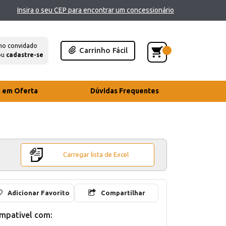
Insira o seu CEP para encontrar um concessionário
mo convidado
Carrinho Fácil
ou
cadastre-se
s em Oferta
Dúvidas Frequentes
Carregar lista de Excel
Adicionar Favorito
Compartilhar
mpativel com: