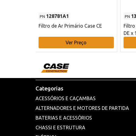
128781A1
1
PN
PN
l - 80 mm DE
Filtro de Ar Primário Case CE
Filtr
DE x 
o
Ver Preço
Categorias
ACESSÓRIOS E CAÇAMBAS
ALTERNADORES E MOTORES DE PARTIDA
BATERIAS E ACESSÓRIOS
CHASSI E ESTRUTURA