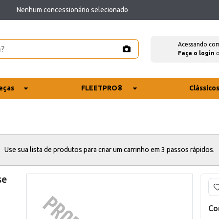
Nenhum concessionário selecionado
Acessando co
Faça o login
eças
FLEETPRO®
Clássico
Use sua lista de produtos para criar um carrinho em 3 passos rápidos.
se
Co