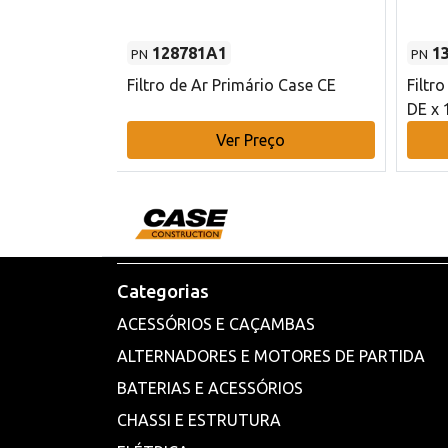
128781A1
1
PN
PN
l - 80 mm DE
Filtro de Ar Primário Case CE
Filtr
DE x 
o
Ver Preço
Categorias
ACESSÓRIOS E CAÇAMBAS
ALTERNADORES E MOTORES DE PARTIDA
BATERIAS E ACESSÓRIOS
CHASSI E ESTRUTURA