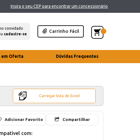
Insira o seu CEP para encontrar um concessionário
mo convidado
Carrinho Fácil
ou
cadastre-se
s em Oferta
Dúvidas Frequentes
Carregar lista de Excel
Adicionar Favorito
Compartilhar
mpativel com: