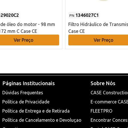
329020C2
1346027C1
PN
o de óleo do motor - 98 mm
Filtro Hidráulico de Transmi
172 mm C Case CE
Case CE
Ver Preço
Ver Preço
Páginas Institucionais
Sobre Nós
Dúvidas Frequentes
CASE Constructio
Política de Privacidade
E-commerce CAS
Política de Entrega e de Retirada
FLEETPRO
Política de Cancelamento e Devoluçao
Encontrar Conces