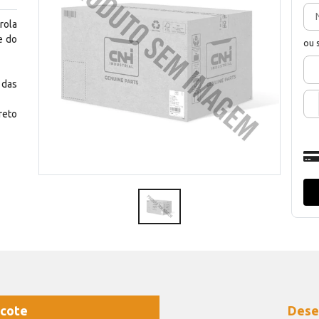
rola
e do
ou 
 das
reto
cote
Dese