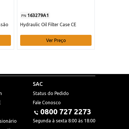
163279A1
48145970
PN
PN
ssão
Hydraulic Oil Filter Case CE
Filtro de com
x 75 mm L Ca
Ver Preço
V
SAC
n
Status do Pedido
E
Fale Conosco
0800 727 2273
Segunda à sexta 8:00 às 18:00
sionário