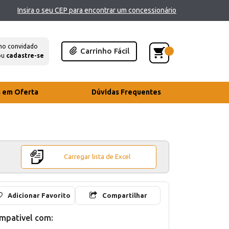
Insira o seu CEP para encontrar um concessionário
mo convidado
Carrinho Fácil
ou
cadastre-se
s em Oferta
Dúvidas Frequentes
Carregar lista de Excel
Adicionar Favorito
Compartilhar
mpativel com: