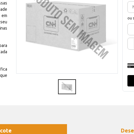
ssas
dade
e em
ou 
 seu
inas
para
cada
fica
 que
cote
Dese