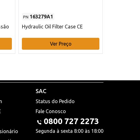
163279A1
48145970
PN
PN
ssão
Hydraulic Oil Filter Case CE
Filtro de com
x 75 mm L Ca
Ver Preço
V
SAC
n
Status do Pedido
E
Fale Conosco
0800 727 2273
Segunda à sexta 8:00 às 18:00
sionário