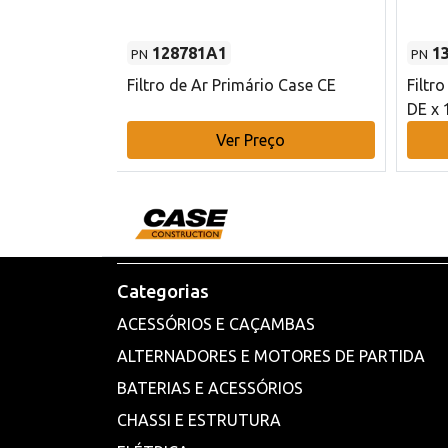
128781A1
1
PN
PN
l - 80 mm DE
Filtro de Ar Primário Case CE
Filtr
DE x 
o
Ver Preço
Categorias
ACESSÓRIOS E CAÇAMBAS
ALTERNADORES E MOTORES DE PARTIDA
BATERIAS E ACESSÓRIOS
CHASSI E ESTRUTURA