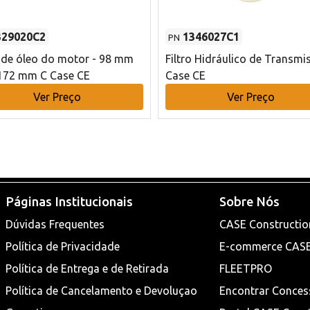
329020C2
1346027C1
PN
o de óleo do motor - 98 mm
Filtro Hidráulico de Transmi
172 mm C Case CE
Case CE
Ver Preço
Ver Preço
Páginas Institucionais
Sobre Nós
Dúvidas Frequentes
CASE Constructio
Política de Privacidade
E-commerce CAS
Política de Entrega e de Retirada
FLEETPRO
Política de Cancelamento e Devoluçao
Encontrar Conces