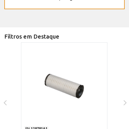
Filtros em Destaque
PN
128781A1