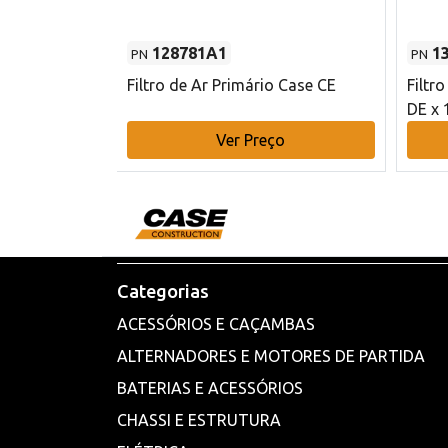
128781A1
1
PN
PN
l - 80 mm DE
Filtro de Ar Primário Case CE
Filtr
DE x 
o
Ver Preço
Categorias
ACESSÓRIOS E CAÇAMBAS
ALTERNADORES E MOTORES DE PARTIDA
BATERIAS E ACESSÓRIOS
CHASSI E ESTRUTURA