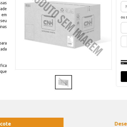
ssas
dade
e em
ou 
 seu
inas
para
cada
fica
 que
cote
Dese