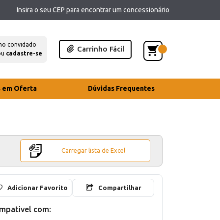
Insira o seu CEP para encontrar um concessionário
mo convidado
Carrinho Fácil
ou
cadastre-se
s em Oferta
Dúvidas Frequentes
Carregar lista de Excel
Adicionar Favorito
Compartilhar
mpativel com: