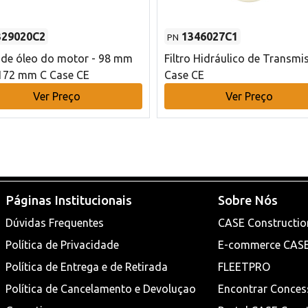
329020C2
1346027C1
PN
o de óleo do motor - 98 mm
Filtro Hidráulico de Transmi
172 mm C Case CE
Case CE
Ver Preço
Ver Preço
Páginas Institucionais
Sobre Nós
Dúvidas Frequentes
CASE Constructio
Política de Privacidade
E-commerce CAS
Política de Entrega e de Retirada
FLEETPRO
Política de Cancelamento e Devoluçao
Encontrar Conces