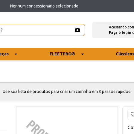
Nenhum concessionário selecionado
Acessando co
Faça o login
eças
FLEETPRO®
Clássico
Use sua lista de produtos para criar um carrinho em 3 passos rápidos.
Co