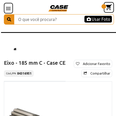
Usar Foto
Eixo - 185 mm C - Case CE
Adicionar Favorito
Compartilhar
84316951
Cód./PN