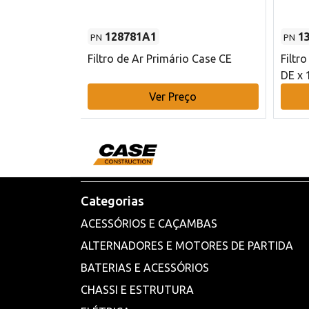
128781A1
1
PN
PN
l - 80 mm DE
Filtro de Ar Primário Case CE
Filtr
DE x 
o
Ver Preço
Categorias
ACESSÓRIOS E CAÇAMBAS
ALTERNADORES E MOTORES DE PARTIDA
BATERIAS E ACESSÓRIOS
CHASSI E ESTRUTURA