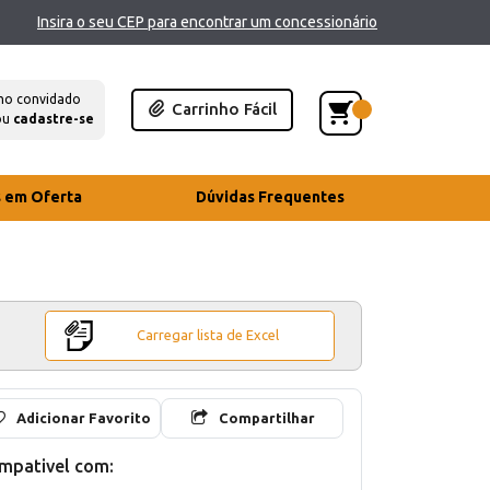
Insira o seu CEP para encontrar um concessionário
mo convidado
Carrinho Fácil
ou
cadastre-se
s em Oferta
Dúvidas Frequentes
Carregar lista de Excel
Adicionar Favorito
Compartilhar
mpativel com: