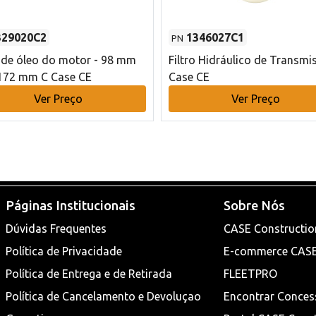
329020C2
1346027C1
PN
o de óleo do motor - 98 mm
Filtro Hidráulico de Transmi
172 mm C Case CE
Case CE
Ver Preço
Ver Preço
Páginas Institucionais
Sobre Nós
Dúvidas Frequentes
CASE Constructio
Política de Privacidade
E-commerce CAS
Política de Entrega e de Retirada
FLEETPRO
Política de Cancelamento e Devoluçao
Encontrar Conces