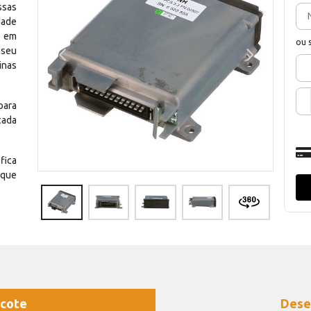
ssas
dade
e em
ou 
 seu
inas
para
cada
fica
 que
cote
Dese