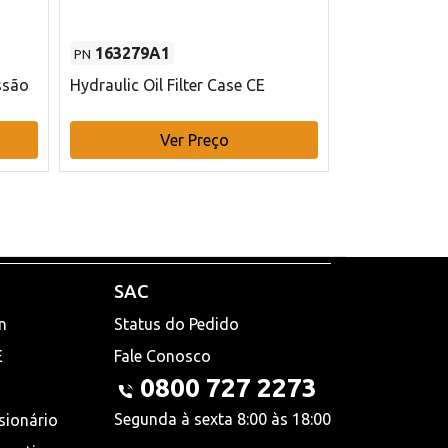
163279A1
48145970
PN
PN
ssão
Hydraulic Oil Filter Case CE
Filtro de com
x 75 mm L Ca
Ver Preço
V
SAC
n
Status do Pedido
E
Fale Conosco
0800 727 2273
Segunda à sexta 8:00 às 18:00
sionário