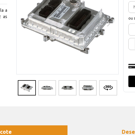
la a
z as
ou 
cote
Dese