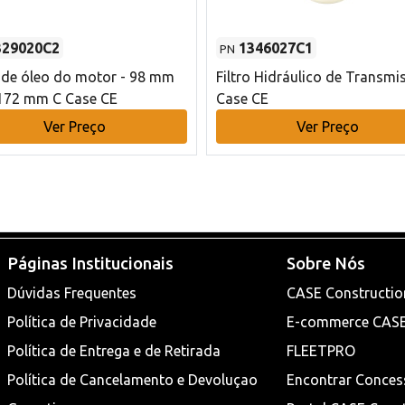
329020C2
1346027C1
PN
o de óleo do motor - 98 mm
Filtro Hidráulico de Transmi
172 mm C Case CE
Case CE
Ver Preço
Ver Preço
Páginas Institucionais
Sobre Nós
Dúvidas Frequentes
CASE Constructio
Política de Privacidade
E-commerce CAS
Política de Entrega e de Retirada
FLEETPRO
Política de Cancelamento e Devoluçao
Encontrar Conces