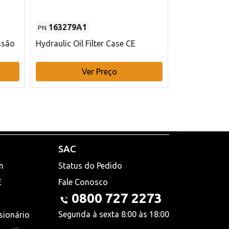
163279A1
48145970
PN
PN
ssão
Hydraulic Oil Filter Case CE
Filtro de com
x 75 mm L Ca
Ver Preço
V
SAC
n
Status do Pedido
E
Fale Conosco
0800 727 2273
Segunda à sexta 8:00 às 18:00
sionário