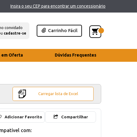
Insira o seu CEP para encontrar um concessionário
mo convidado
Carrinho Fácil
ou
cadastre-se
s em Oferta
Dúvidas Frequentes
Carregar lista de Excel
Adicionar Favorito
Compartilhar
mpativel com: