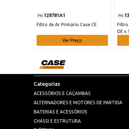
128781A1
1
PN
PN
l - 80 mm DE
Filtro de Ar Primário Case CE
Filtr
DE x 
o
Ver Preço
Categorias
ACESSÓRIOS E CAÇAMBAS
ALTERNADORES E MOTORES DE PARTIDA
BATERIAS E ACESSÓRIOS
CHASSI E ESTRUTURA