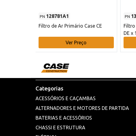
128781A1
1
PN
PN
l - 80 mm DE
Filtro de Ar Primário Case CE
Filtr
DE x 
o
Ver Preço
Categorias
ACESSÓRIOS E CAÇAMBAS
ALTERNADORES E MOTORES DE PARTIDA
BATERIAS E ACESSÓRIOS
CHASSI E ESTRUTURA