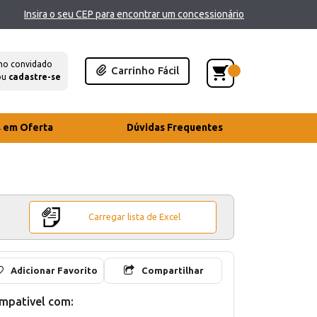
Insira o seu CEP para encontrar um concessionário
mo convidado
Carrinho Fácil
ou
cadastre-se
s em Oferta
Dúvidas Frequentes
Carregar lista de Excel
Adicionar Favorito
Compartilhar
mpativel com: