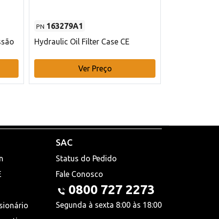
163279A1
48145970
PN
PN
ssão
Hydraulic Oil Filter Case CE
Filtro de com
x 75 mm L Ca
Ver Preço
V
SAC
n
Status do Pedido
E
Fale Conosco
0800 727 2273
Segunda à sexta 8:00 às 18:00
sionário