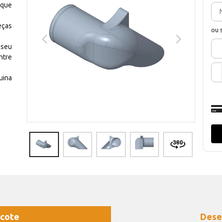
 que
eças
ou 
 seu
ntre
uina
cote
Dese