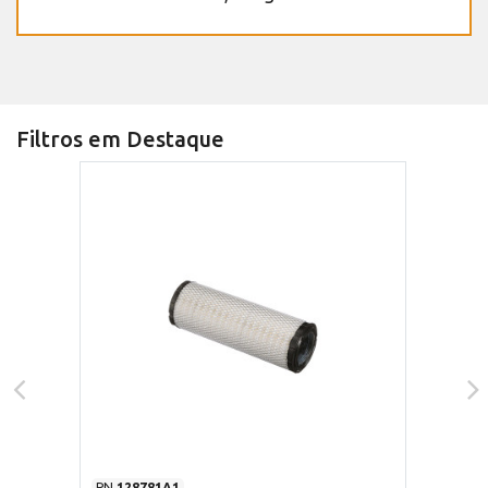
Filtros em Destaque
PN
128781A1