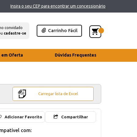
Insira o seu CEP para encontrar um concessionário
mo convidado
Carrinho Fácil
ou
cadastre-se
s em Oferta
Dúvidas Frequentes
Carregar lista de Excel
Adicionar Favorito
Compartilhar
mpativel com: