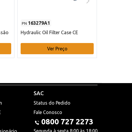
163279A1
48145970
PN
PN
ssão
Hydraulic Oil Filter Case CE
Filtro de com
x 75 mm L Ca
Ver Preço
V
SAC
n
Status do Pedido
E
Fale Conosco
0800 727 2273
Segunda à sexta 8:00 às 18:00
sionário