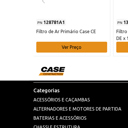
128781A1
1
PN
PN
l - 80 mm DE
Filtro de Ar Primário Case CE
Filtr
DE x 
o
Ver Preço
Categorias
ACESSÓRIOS E CAÇAMBAS
ALTERNADORES E MOTORES DE PARTIDA
BATERIAS E ACESSÓRIOS
CHASSI E ESTRUTURA