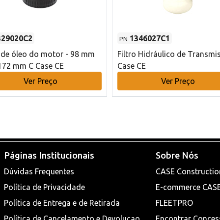
329020C2
1346027C1
PN
o de óleo do motor - 98 mm
Filtro Hidráulico de Transmi
172 mm C Case CE
Case CE
Ver Preço
Ver Preço
Páginas Institucionais
Sobre Nós
Dúvidas Frequentes
CASE Constructio
Política de Privacidade
E-commerce CAS
Política de Entrega e de Retirada
FLEETPRO
Política de Cancelamento e Devoluçao
Encontrar Conces