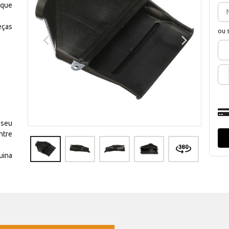
 que
eças
ou 
 seu
ntre
uina