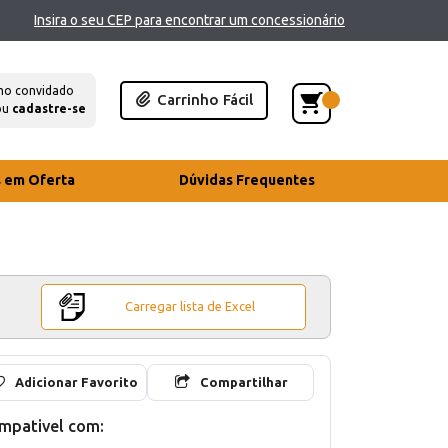
Insira o seu CEP para encontrar um concessionário
mo convidado
Carrinho Fácil
ou
cadastre-se
s em Oferta
Dúvidas Frequentes
Carregar lista de Excel
Adicionar Favorito
Compartilhar
mpativel com: