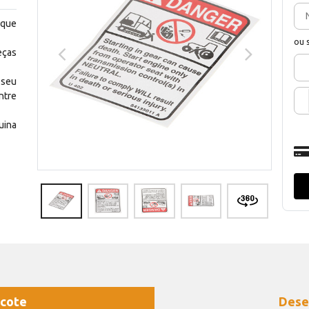
 que
ou 
eças
 seu
ntre
uina
cote
Dese