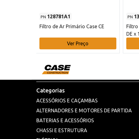
128781A1
1
PN
PN
l - 80 mm DE
Filtro de Ar Primário Case CE
Filtr
DE x 
o
Ver Preço
Categorias
ACESSÓRIOS E CAÇAMBAS
ALTERNADORES E MOTORES DE PARTIDA
BATERIAS E ACESSÓRIOS
CHASSI E ESTRUTURA