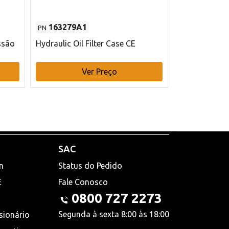
163279A1
48145970
PN
PN
ssão
Hydraulic Oil Filter Case CE
Filtro de com
x 75 mm L Ca
Ver Preço
V
SAC
n
Status do Pedido
E
Fale Conosco
0800 727 2273
Segunda à sexta 8:00 às 18:00
sionário