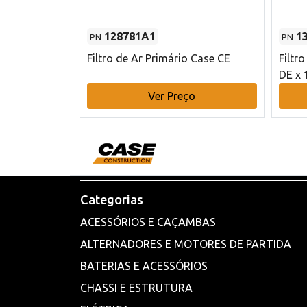
128781A1
1
PN
PN
l - 80 mm DE
Filtro de Ar Primário Case CE
Filtr
DE x 
o
Ver Preço
Categorias
ACESSÓRIOS E CAÇAMBAS
ALTERNADORES E MOTORES DE PARTIDA
BATERIAS E ACESSÓRIOS
CHASSI E ESTRUTURA