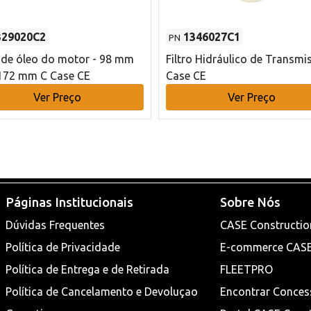
329020C2
1346027C1
PN
o de óleo do motor - 98 mm
Filtro Hidráulico de Transmi
172 mm C Case CE
Case CE
Ver Preço
Ver Preço
Páginas Institucionais
Sobre Nós
Dúvidas Frequentes
CASE Constructio
Política de Privacidade
E-commerce CAS
Política de Entrega e de Retirada
FLEETPRO
Política de Cancelamento e Devoluçao
Encontrar Conces