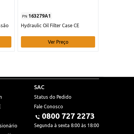
163279A1
48145970
PN
PN
ssão
Hydraulic Oil Filter Case CE
Filtro de com
x 75 mm L Ca
Ver Preço
V
SAC
n
Status do Pedido
E
Fale Conosco
0800 727 2273
Segunda à sexta 8:00 às 18:00
sionário