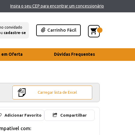
Insira o seu CEP para encontrar um concessionário
mo convidado
Carrinho Fácil
ou
cadastre-se
s em Oferta
Dúvidas Frequentes
Carregar lista de Excel
Adicionar Favorito
Compartilhar
mpativel com: