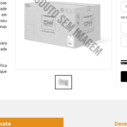
ssas
dade
e em
ou 
 seu
inas
para
cada
fica
 que
cote
Dese