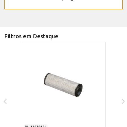
Filtros em Destaque
PN
128781A1