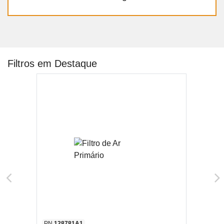
Filtros em Destaque
PN
128781A1