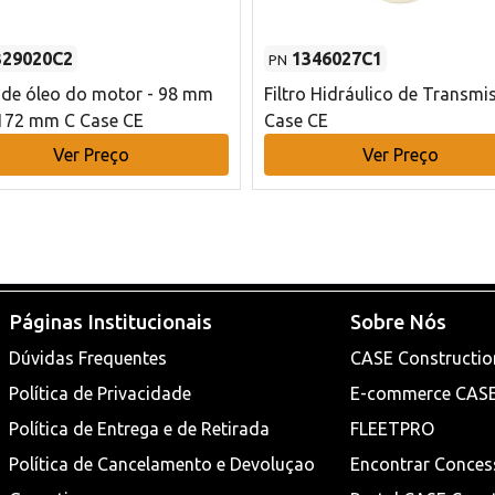
329020C2
1346027C1
PN
o de óleo do motor - 98 mm
Filtro Hidráulico de Transmi
172 mm C Case CE
Case CE
Ver Preço
Ver Preço
Páginas Institucionais
Sobre Nós
Dúvidas Frequentes
CASE Constructio
Política de Privacidade
E-commerce CAS
Política de Entrega e de Retirada
FLEETPRO
Política de Cancelamento e Devoluçao
Encontrar Conces