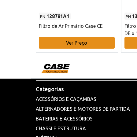
128781A1
1
PN
PN
l - 80 mm DE
Filtro de Ar Primário Case CE
Filtr
DE x 
o
Ver Preço
Categorias
ACESSÓRIOS E CAÇAMBAS
ALTERNADORES E MOTORES DE PARTIDA
BATERIAS E ACESSÓRIOS
CHASSI E ESTRUTURA