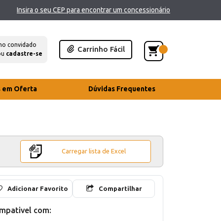
Insira o seu CEP para encontrar um concessionário
mo convidado
Carrinho Fácil
ou
cadastre-se
s em Oferta
Dúvidas Frequentes
Carregar lista de Excel
Adicionar Favorito
Compartilhar
mpativel com: