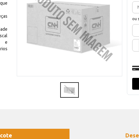
 que
eças
ou 
dade
scal
os e
rios
cote
Dese