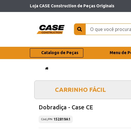
Loja CASE Construction de Peças Originais
Catalogo de Peças
Menu de P
CARRINHO FÁCIL
Dobradiça - Case CE
152819A1
Cód./PN