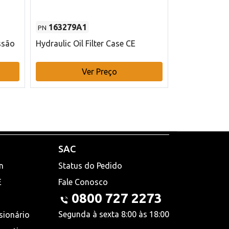
163279A1
48145970
PN
PN
ssão
Hydraulic Oil Filter Case CE
Filtro de com
x 75 mm L Ca
Ver Preço
V
SAC
n
Status do Pedido
E
Fale Conosco
0800 727 2273
Segunda à sexta 8:00 às 18:00
sionário