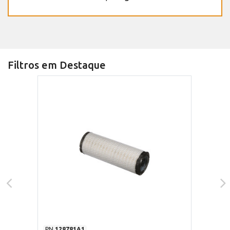
Filtros em Destaque
PN
128781A1