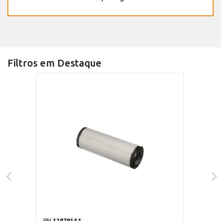
Filtros em Destaque
PN
128781A1