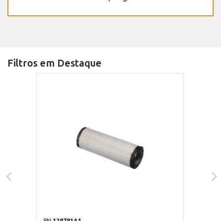
Filtros em Destaque
PN
128781A1