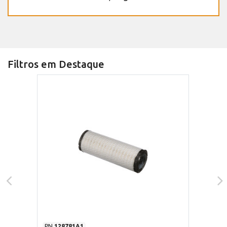
Filtros em Destaque
PN
128781A1