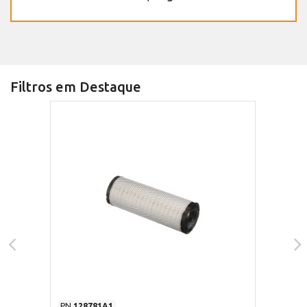
Filtros em Destaque
PN
128781A1