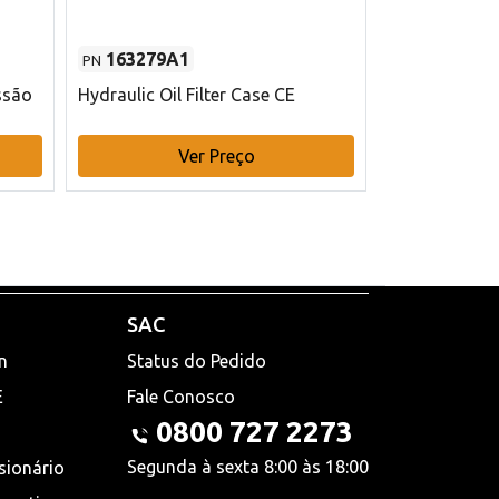
163279A1
48145970
PN
PN
ssão
Hydraulic Oil Filter Case CE
Filtro de com
x 75 mm L Ca
Ver Preço
V
SAC
n
Status do Pedido
E
Fale Conosco
0800 727 2273
Segunda à sexta 8:00 às 18:00
sionário