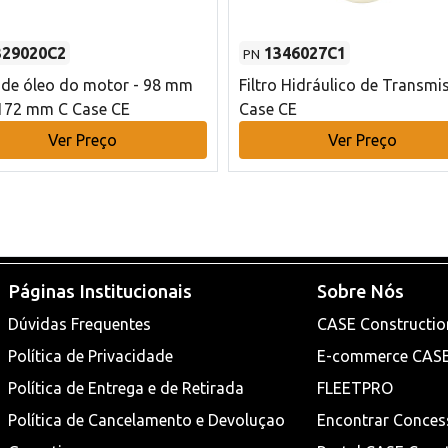
329020C2
1346027C1
PN
o de óleo do motor - 98 mm
Filtro Hidráulico de Transmi
172 mm C Case CE
Case CE
Ver Preço
Ver Preço
Páginas Institucionais
Sobre Nós
Dúvidas Frequentes
CASE Constructio
Política de Privacidade
E-commerce CAS
Política de Entrega e de Retirada
FLEETPRO
Política de Cancelamento e Devoluçao
Encontrar Conces