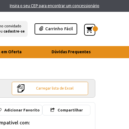
Insira o seu CEP para encontrar um concessionário
mo convidado
Carrinho Fácil
ou
cadastre-se
s em Oferta
Dúvidas Frequentes
Carregar lista de Excel
Adicionar Favorito
Compartilhar
mpativel com: