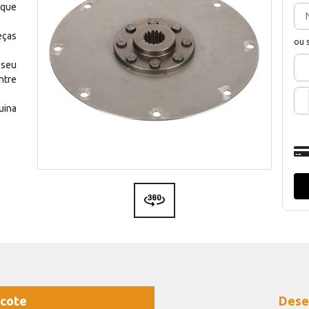
 que
eças
ou 
 seu
ntre
uina
cote
Dese