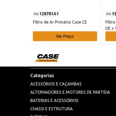
128781A1
1
PN
PN
l - 80 mm DE
Filtro de Ar Primário Case CE
Filtr
DE x 
o
Ver Preço
Categorias
ACESSÓRIOS E CAÇAMBAS
ALTERNADORES E MOTORES DE PARTIDA
BATERIAS E ACESSÓRIOS
CHASSI E ESTRUTURA