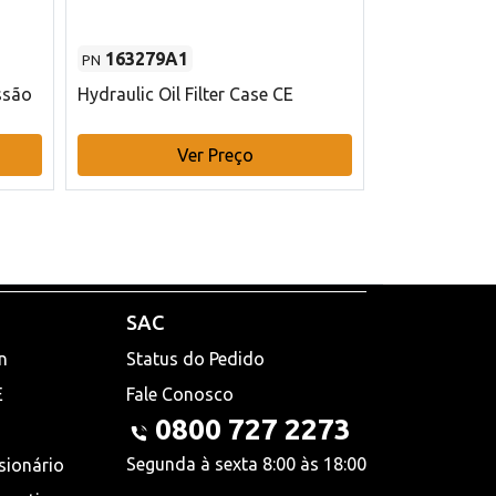
163279A1
48145970
PN
PN
ssão
Hydraulic Oil Filter Case CE
Filtro de com
x 75 mm L Ca
Ver Preço
V
SAC
n
Status do Pedido
E
Fale Conosco
0800 727 2273
Segunda à sexta 8:00 às 18:00
sionário