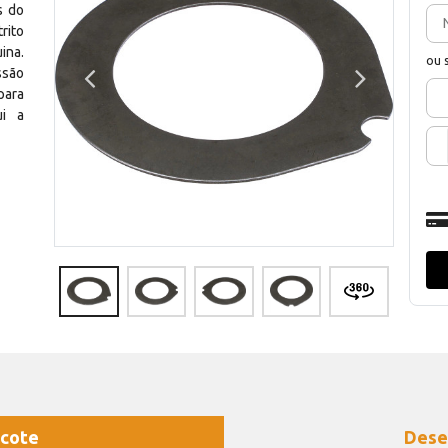
s do
rito
ina.
ou 
ssão
para
ui a
cote
Dese