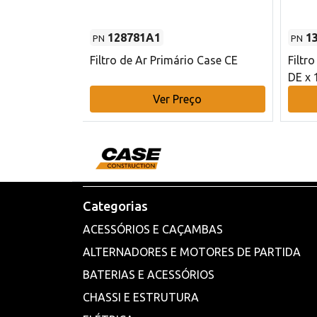
128781A1
1
PN
PN
l - 80 mm DE
Filtro de Ar Primário Case CE
Filtr
DE x 
o
Ver Preço
Categorias
ACESSÓRIOS E CAÇAMBAS
ALTERNADORES E MOTORES DE PARTIDA
BATERIAS E ACESSÓRIOS
CHASSI E ESTRUTURA