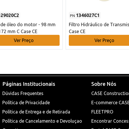
329020C2
1346027C1
PN
o de óleo do motor - 98 mm
Filtro Hidráulico de Transmi
172 mm C Case CE
Case CE
Ver Preço
Ver Preço
Páginas Institucionais
Sobre Nós
Dúvidas Frequentes
CASE Constructio
Política de Privacidade
E-commerce CAS
Política de Entrega e de Retirada
FLEETPRO
Política de Cancelamento e Devoluçao
Encontrar Conces