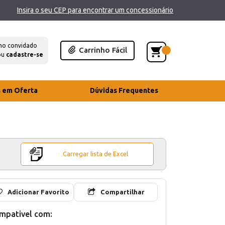
Insira o seu CEP para encontrar um concessionário
mo convidado
Carrinho Fácil
ou
cadastre-se
s em Oferta
Dúvidas Frequentes
Carregar lista de Excel
Adicionar Favorito
Compartilhar
mpativel com: