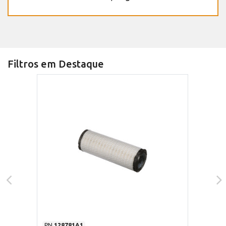
Filtros em Destaque
PN
128781A1