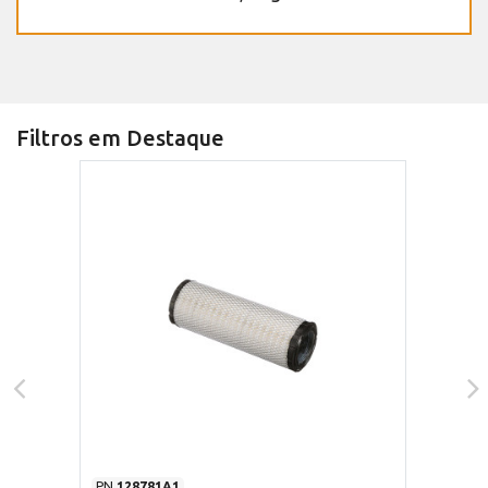
Filtros em Destaque
PN
128781A1