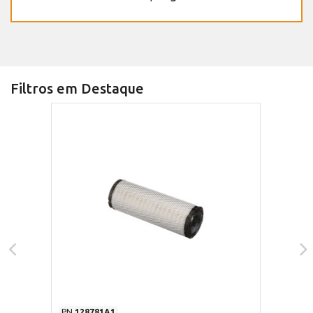
Filtros em Destaque
PN
128781A1