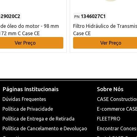
329020C2
1346027C1
PN
o de óleo do motor - 98 mm
Filtro Hidráulico de Transmi
172 mm C Case CE
Case CE
Ver Preço
Ver Preço
Páginas Institucionais
Sobre Nós
Dúvidas Frequentes
CASE Constructio
Política de Privacidade
E-commerce CAS
Política de Entrega e de Retirada
FLEETPRO
Política de Cancelamento e Devoluçao
Encontrar Conces