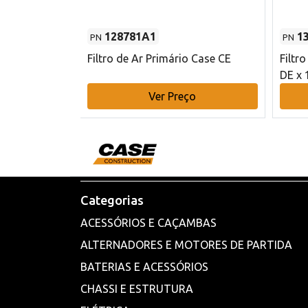
128781A1
1
PN
PN
l - 80 mm DE
Filtro de Ar Primário Case CE
Filtr
DE x 
o
Ver Preço
Categorias
ACESSÓRIOS E CAÇAMBAS
ALTERNADORES E MOTORES DE PARTIDA
BATERIAS E ACESSÓRIOS
CHASSI E ESTRUTURA