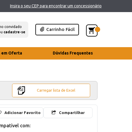
Insira o seu CEP para encontrar um concessionário
mo convidado
Carrinho Fácil
ou
cadastre-se
s em Oferta
Dúvidas Frequentes
Carregar lista de Excel
Adicionar Favorito
Compartilhar
mpativel com: