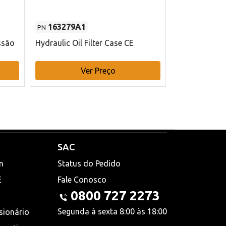
163279A1
48145970
PN
PN
ssão
Hydraulic Oil Filter Case CE
Filtro de com
x 75 mm L Ca
Ver Preço
V
SAC
n
Status do Pedido
E
Fale Conosco
0800 727 2273
Segunda à sexta 8:00 às 18:00
sionário