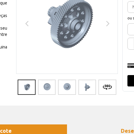
 que
eças
ou 
 seu
ntre
uina
cote
Dese