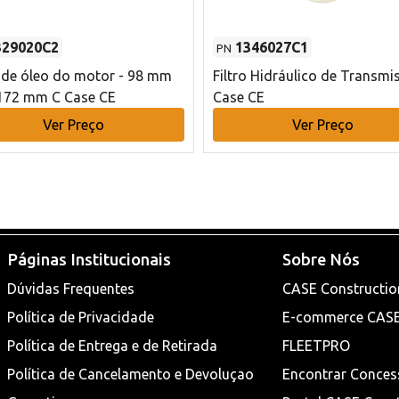
329020C2
1346027C1
PN
o de óleo do motor - 98 mm
Filtro Hidráulico de Transmi
172 mm C Case CE
Case CE
Ver Preço
Ver Preço
Páginas Institucionais
Sobre Nós
Dúvidas Frequentes
CASE Constructio
Política de Privacidade
E-commerce CAS
Política de Entrega e de Retirada
FLEETPRO
Política de Cancelamento e Devoluçao
Encontrar Conces