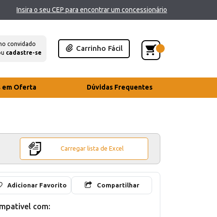
Insira o seu CEP para encontrar um concessionário
mo convidado
Carrinho Fácil
ou
cadastre-se
s em Oferta
Dúvidas Frequentes
Carregar lista de Excel
Adicionar Favorito
Compartilhar
mpativel com: