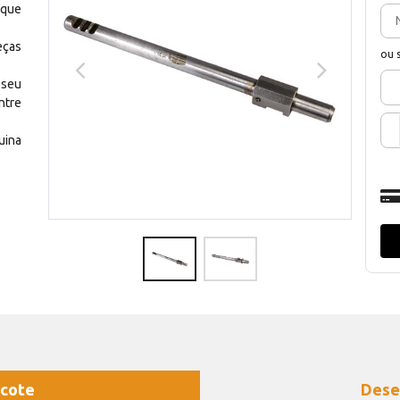
 que
eças
ou 
 seu
ntre
uina
cote
Dese