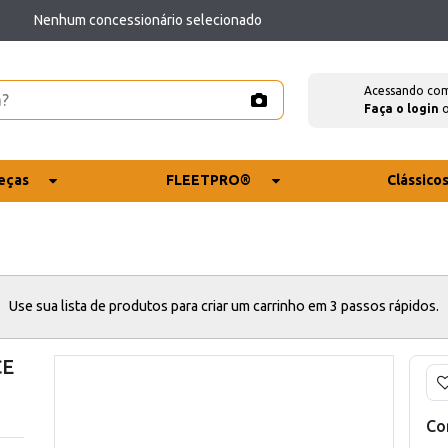
Nenhum concessionário selecionado
Acessando co
Faça o login
eças
FLEETPRO®
Clássico
Use sua lista de produtos para criar um carrinho em 3 passos rápidos.
CE
Co