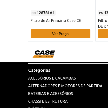
128781A1
1
PN
PN
l - 80 mm DE
Filtro de Ar Primário Case CE
Filtr
DE x 
o
Ver Preço
Categorias
ACESSÓRIOS E CAÇAMBAS
ALTERNADORES E MOTORES DE PARTIDA
BATERIAS E ACESSÓRIOS
CHASSI E ESTRUTURA