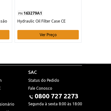
163279A1
48145970
PN
PN
ssão
Hydraulic Oil Filter Case CE
Filtro de com
x 75 mm L Ca
Ver Preço
V
SAC
n
Status do Pedido
E
Fale Conosco
0800 727 2273
Segunda à sexta 8:00 às 18:00
sionário