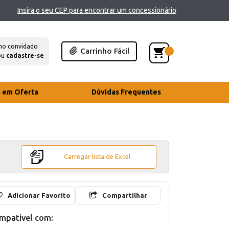
Insira o seu CEP para encontrar um concessionário
mo convidado
Carrinho Fácil
ou
cadastre-se
s em Oferta
Dúvidas Frequentes
Carregar lista de Excel
Adicionar Favorito
Compartilhar
mpativel com: