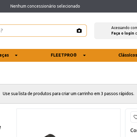
Nenhum concessionário selecionado
Acessando co
Faça o login
eças
FLEETPRO®
Clássico
Use sua lista de produtos para criar um carrinho em 3 passos rápidos.
e
Co