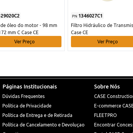
329020C2
1346027C1
PN
o de óleo do motor - 98 mm
Filtro Hidráulico de Transmi
172 mm C Case CE
Case CE
Ver Preço
Ver Preço
Páginas Institucionais
Sobre Nós
Dúvidas Frequentes
CASE Constructio
Política de Privacidade
E-commerce CAS
Política de Entrega e de Retirada
FLEETPRO
Política de Cancelamento e Devoluçao
Encontrar Conces