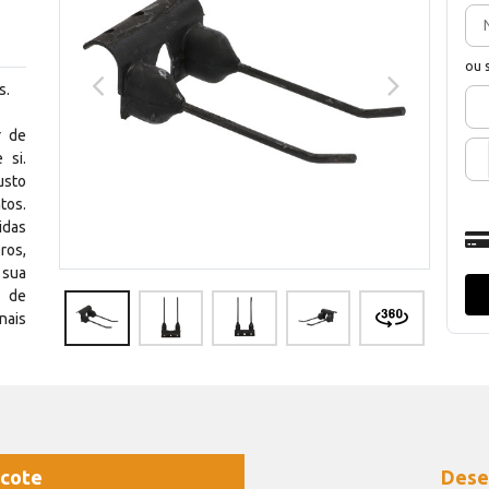
ou 
s.
r de
 si.
usto
tos.
idas
ros,
 sua
e de
nais
cote
Dese