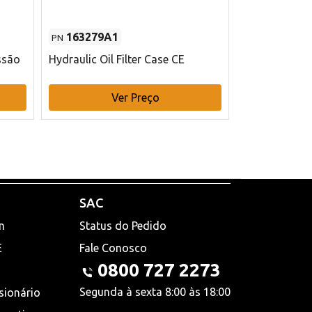
163279A1
48145970
PN
PN
ssão
Hydraulic Oil Filter Case CE
Filtro de com
x 75 mm L Ca
Ver Preço
V
SAC
n
Status do Pedido
E
Fale Conosco
0800 727 2273
Segunda à sexta 8:00 às 18:00
sionário