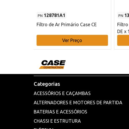
128781A1
1
PN
PN
l - 80 mm DE
Filtro de Ar Primário Case CE
Filtr
DE x 
o
Ver Preço
Categorias
ACESSÓRIOS E CAÇAMBAS
ALTERNADORES E MOTORES DE PARTIDA
BATERIAS E ACESSÓRIOS
CHASSI E ESTRUTURA