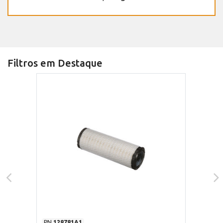
Filtros em Destaque
PN
128781A1