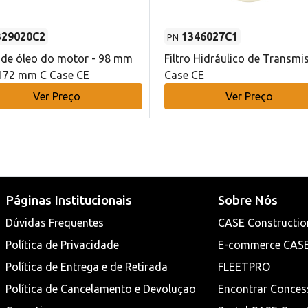
329020C2
1346027C1
PN
o de óleo do motor - 98 mm
Filtro Hidráulico de Transmi
172 mm C Case CE
Case CE
Ver Preço
Ver Preço
Páginas Institucionais
Sobre Nós
Dúvidas Frequentes
CASE Constructio
Política de Privacidade
E-commerce CAS
Política de Entrega e de Retirada
FLEETPRO
Política de Cancelamento e Devoluçao
Encontrar Conces