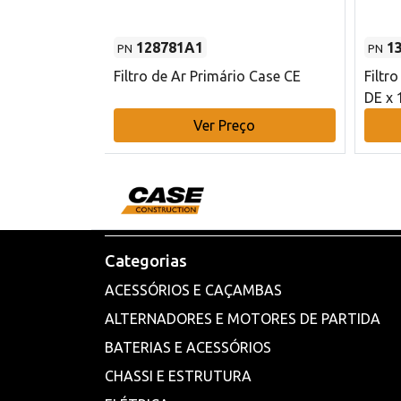
128781A1
1
PN
PN
l - 80 mm DE
Filtro de Ar Primário Case CE
Filtr
DE x 
o
Ver Preço
Categorias
ACESSÓRIOS E CAÇAMBAS
ALTERNADORES E MOTORES DE PARTIDA
BATERIAS E ACESSÓRIOS
CHASSI E ESTRUTURA