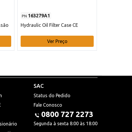
163279A1
48145970
PN
PN
ssão
Hydraulic Oil Filter Case CE
Filtro de com
x 75 mm L Ca
Ver Preço
V
SAC
n
Status do Pedido
E
Fale Conosco
0800 727 2273
Segunda à sexta 8:00 às 18:00
sionário