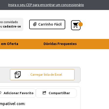
Insira o seu CEP para encontrar um concessionário
mo convidado
Carrinho Fácil
ou
cadastre-se
s em Oferta
Dúvidas Frequentes
Carregar lista de Excel
Adicionar Favorito
Compartilhar
mpativel com: