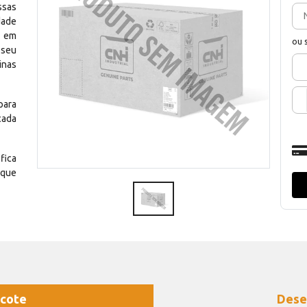
ssas
dade
e em
ou 
 seu
inas
para
cada
fica
 que
cote
Dese