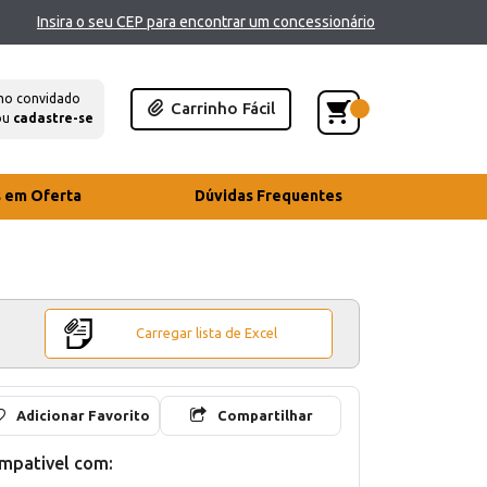
Insira o seu CEP para encontrar um concessionário
mo convidado
Carrinho Fácil
ou
cadastre-se
s em Oferta
Dúvidas Frequentes
Carregar lista de Excel
Adicionar Favorito
Compartilhar
mpativel com: