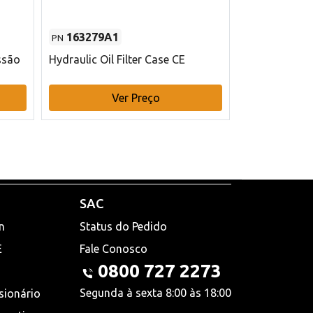
163279A1
48145970
PN
PN
ssão
Hydraulic Oil Filter Case CE
Filtro de com
x 75 mm L Ca
Ver Preço
V
SAC
n
Status do Pedido
E
Fale Conosco
0800 727 2273
Segunda à sexta 8:00 às 18:00
sionário