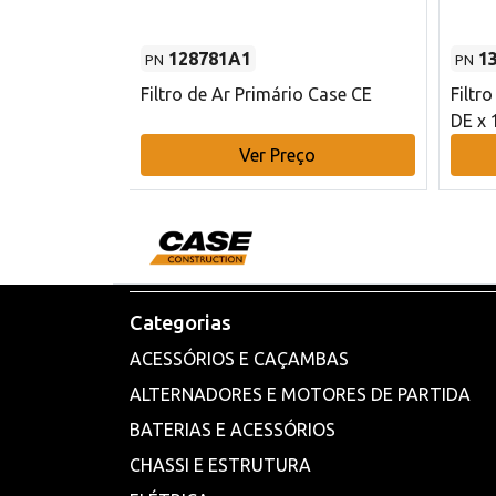
128781A1
1
PN
PN
l - 80 mm DE
Filtro de Ar Primário Case CE
Filtr
DE x 
o
Ver Preço
Categorias
ACESSÓRIOS E CAÇAMBAS
ALTERNADORES E MOTORES DE PARTIDA
BATERIAS E ACESSÓRIOS
CHASSI E ESTRUTURA