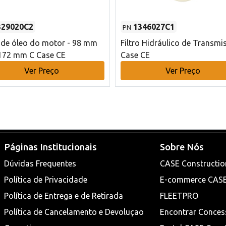
329020C2
1346027C1
PN
o de óleo do motor - 98 mm
Filtro Hidráulico de Transmi
172 mm C Case CE
Case CE
Ver Preço
Ver Preço
Páginas Institucionais
Sobre Nós
Dúvidas Frequentes
CASE Constructio
Política de Privacidade
E-commerce CAS
Política de Entrega e de Retirada
FLEETPRO
Política de Cancelamento e Devoluçao
Encontrar Conces