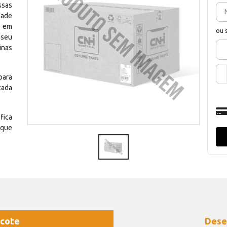
ssas
dade
e em
ou 
 seu
inas
para
cada
fica
 que
cote
Dese