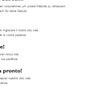
ungen vorzunehmen, um unsere Website zu verbessern.
Dank für deine Geduld.
 migliorare il nostro sito web.
er la vostra pazienza.
e!
rar nosso site.
 sua paciência.
a pronto!
jorar nuestro sitio web.
iencia.