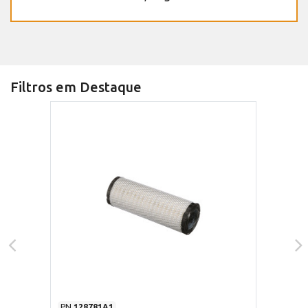
Filtros em Destaque
PN
128781A1